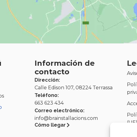
ú
Información de
Le
contacto
Avis
Dirección:
Polí
Calle Edison 107, 08224 Terrassa
pri
Teléfono:
os
663 623 434
Acce
o
Correo electrónico:
Polí
info@brainstallacions.com
(UE
Cómo llegar