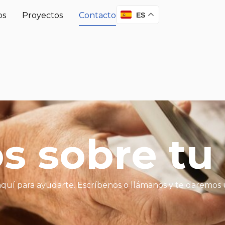
os
Proyectos
Contacto
ES
 sobre tu
 aquí para ayudarte. Escríbenos o llámanos y te daremos 