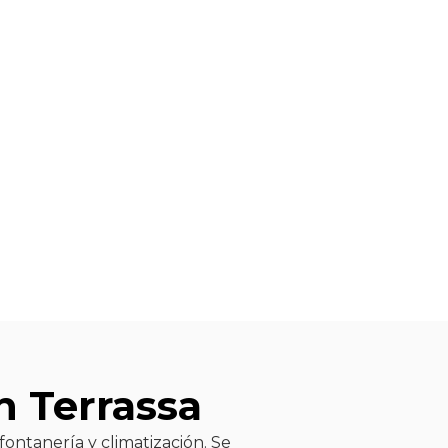
e
es
tras reformas e instalaciones más recientes,
n Terrassa
fontanería y climatización. Se