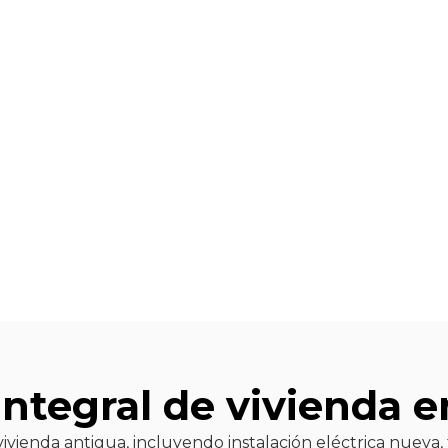
reformas 
nstalacion
romiso con la calidad. Aquí encontrarás algunas de nues
siempre adaptadas a las necesidades de cada cliente.
ntegral de vivienda e
vienda antigua, incluyendo instalación eléctrica nueva, 